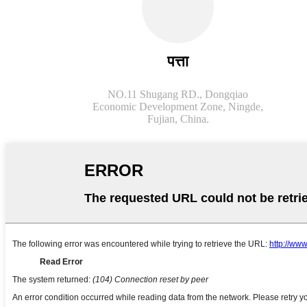
पत्ता
NO.11 Shugang RD., Dongqiao
Economic Development Zone, Ningde,
Fujian, China.