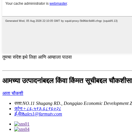
तुमचा संदेश इथे लिहा आणि आम्हाला पाठवा
आमच्या उत्पादनांबद्दल किंवा किंमत सूचीबद्दल चौकशीसा
आता चौकशी
पत्ता:
NO.11 Shugang RD., Dongqiao Economic Development Zo
फोन:
+८६-५९३-६८९६०२८
ई-मेल
sales1@farmutv.com