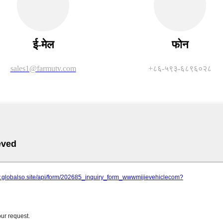
ई-मेल
फोन
sales1@farmutv.com
+८६-५९३-६८९६०२८