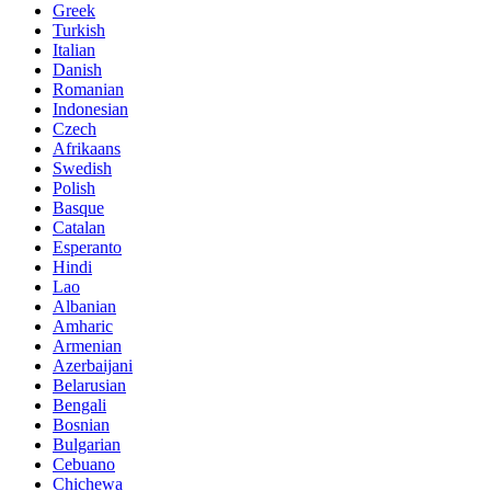
Greek
Turkish
Italian
Danish
Romanian
Indonesian
Czech
Afrikaans
Swedish
Polish
Basque
Catalan
Esperanto
Hindi
Lao
Albanian
Amharic
Armenian
Azerbaijani
Belarusian
Bengali
Bosnian
Bulgarian
Cebuano
Chichewa