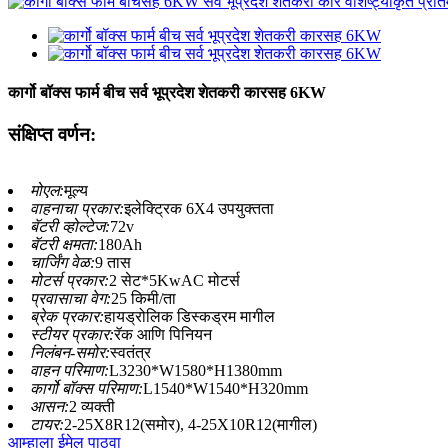
कार्गो बॉक्स फार्म बीच सर्व भूप्रदेश शेतकरी कारसह 6KW
संक्षिप्त वर्णन:
मोएल:
मूल्य
वाहनाचा प्रकार:
इलेक्ट्रिक 6X4 उपयुक्तता
बॅटरी व्होल्टेज:
72v
बॅटरी क्षमता:
180Ah
चार्जिंग वेळ:
9 तास
मोटर्स प्रकार:
2 सेट*5KwAC मोटर्स
प्रवासाचा वेग:
25 किमी/ता
ब्रेक प्रकार:
हायड्रोलिक डिस्कड्रम मागील
स्टीयर प्रकार:
रॅक आणि पिनियन
निलंबन-समोर:
स्वतंत्र
वाहन परिमाण:
L3230*W1580*H1380mm
कार्गो बॉक्स परिमाण:
L1540*W1540*H320mm
आसन:
2 व्यक्ती
टायर:
2-25X8R12(समोर), 4-25X10R12(मागील)
आम्हाला ईमेल पाठवा