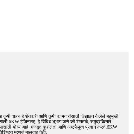
ेश कृषी वाहन हे शेतकरी आणि कृषी कामगारांसाठी डिझाइन केलेले बहुमुखी
िशाली 6KW इंजिनसह, हे विविध भूभाग जसे की शेततळे, समुद्रकिनारे
यासाठी योग्य आहे, मजबूत कुशलता आणि अष्टपैलुत्व प्रदान करते.6KW
वैशिष्ट्य म्हणजे मालवाहू पेटी.